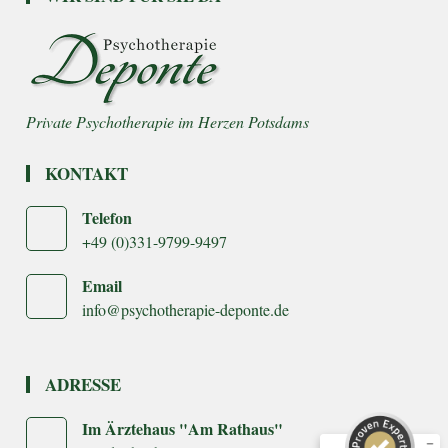
KONTAKT
Telefon
+49 (0)331-9799-9497
Email
Kundenbewertungen und Erfahrungen zu
info@psychotherapie-deponte.de
Psychotherapie Deponte
SEHR GUT
%
100
ADRESSE
Empfehlungen auf
ProvenExpert.com
5,00
/
5,00