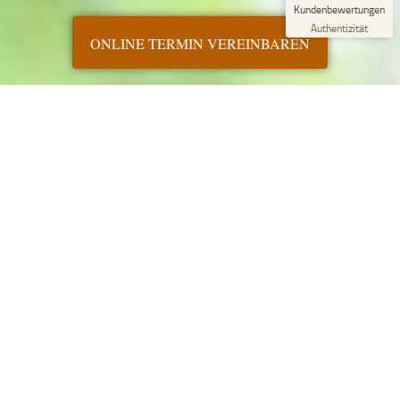
Blick aufs ProvenExpert-Profil werfen
Kundenbewertungen
15.07.2026
Authentizität
ONLINE TERMIN VEREINBAREN
WIR SIND FÜR SIE DA
KONTAKT
Telefon
+49 (0)331-9799-9497