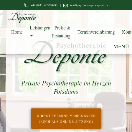
Zum
+49 (0)331-9799-9497
|
info@psychotherapie-deponte.de
Inhalt
springen
Leistungen
Preise &
Home
Terminvereinbarung
Kont
Erstattung
MENÜ
Private Psychotherapie im Herzen
Potsdams
DIREKT TERMINE VEREINBAREN 
 (AUCH ALS ONLINE-SITZUNG)