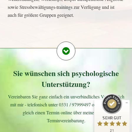
sowie Stressbewältigungs-trainings zur Verfügung und ist
auch für größere Gruppen geeignet.
Kundenbewertungen und Erfahrungen zu
Psychotherapie Deponte
Sie wünschen sich psychologische
SEHR GUT
%
100
Unterstützung?
Empfehlungen auf
ProvenExpert.com
5,00
/
5,00
Vereinbaren Sie ganz einfach ein unverbindliches Vorgespräch
mit mir - telefonisch unter 0331 / 97999497 oder buchen Sie
19
2
gleich einen Termin online über meine Online-
Bewertungen auf
1
Bewertungen von
SEHR GUT
ProvenExpert.com
anderen Quelle
Terminvereinbarung.
21